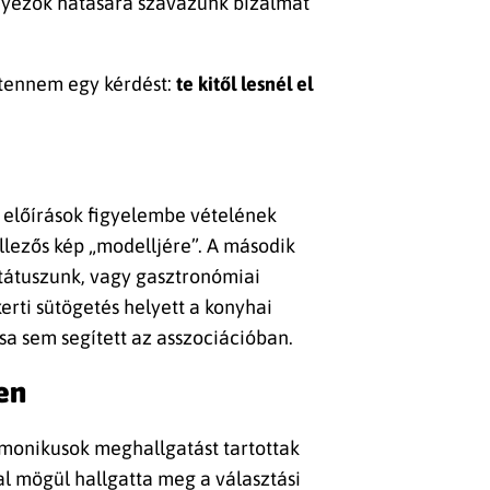
ényezők hatására szavazunk bizalmat
l tennem egy kérdést:
te kitől lesnél el
i előírások figyelembe vételének
llezős kép „modelljére”. A második
 státuszunk, vagy gasztronómiai
erti sütögetés helyett a konyhai
ása sem segített az asszociációban.
ben
onikusok meghallgatást tartottak
l mögül hallgatta meg a választási