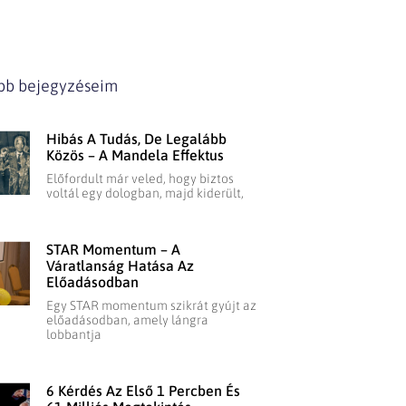
ebb bejegyzéseim
Hibás A Tudás, De Legalább
Közös – A Mandela Effektus
Előfordult már veled, hogy biztos
voltál egy dologban, majd kiderült,
STAR Momentum – A
Váratlanság Hatása Az
Előadásodban
Egy STAR momentum szikrát gyújt az
előadásodban, amely lángra
lobbantja
6 Kérdés Az Első 1 Percben És