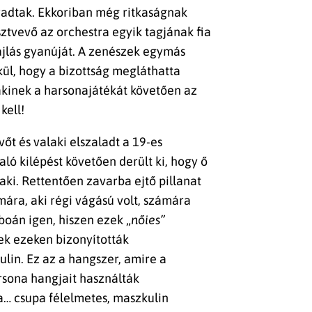
aradtak. Ekkoriban még ritkaságnak
ztvevő az orchestra egyik tagjának fia
hajlás gyanúját. A zenészek egymás
kül, hogy a bizottság megláthatta
 akinek a harsonajátékát követően az
kell!
őt és valaki elszaladt a 19-es
aló kilépést követően derült ki, hogy ő
aki. Rettentően zavarba ejtő pillanat
mára, aki régi vágású volt, számára
oán igen, hiszen ezek „
nőies”
ek ezeken bizonyították
lin. Ez az a hangszer, amire a
rsona hangjait használták
a… csupa félelmetes, maszkulin