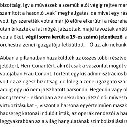
bizottság, így a művészek a szemük elől végig rejtve m
számított a hasonló „vak” meghallgatás, de mivel egy rés
volt, így szerették volna már jó előre elkerülni a részre
után érkeztek a fal mögé, játszottak, majd távoztak anél
volna őket,
végül sorra került a 19-es számú jelentkező
,
orchestra zenei igazgatója felkiáltott: – Ő az, aki nekünk 
Abban a pillanatban hazaküldték az összes többi résztvev
jelöltért, Herr Conantért, akiről csak a vászonfal mögül v
valójában Frau Conant. Történt egy kis adminisztrációs b
volt ez az egész bizottság, de főleg a zenei igazgató szá
addig egy
nő
nem játszhatott harsonán. Hegedűn vagy ob
hangszerek
– ekkoriban a zenekarban játszó női művész
virtuozitásukat –, viszont a harsona egyértelműen maszku
hadsereg katonai indulóit írták, az operák rendezői a ha
leggyakrabban az alvilág hangulatának szimbolizálásár