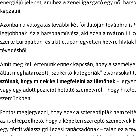
energiájú jelenet, amihez a zenei igazgató egy női hars
képzelni.
Azonban a válogatás további két fordulóján továbbra is
legjobbnak. Az a harsonaművész, aki ezen a nyáron 11 z
szerte Európában, és akit csupán egyetlen helyre hívtak
tévedésből.
Amit meg kell értenünk ennek kapcsán, hogy a személyés
által meghatározott „szakértő-kategóriák” elvárásokat 
szólnak, hogy minek kell megfelelni az illetőnek
– legyen
vagy egy adott pozíciót betöltő személyről – hogy hitele
szemünkben.
Fontos megjegyezni, hogy ezek a sztereotípiák nem felt
az is elképzelhető, hogy a képeken szereplő személyek k
egy férfit válassz grillezési tanácsadónak – talán ez a 