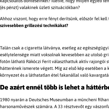
kapcsolatos döntéseinket? Illetve, hogy milyen egyéb t
(és pénzt) valakinek üzleti szituációkban?
Ahhoz viszont, hogy erre fényt derítsünk, először fel kel
szívesebben grillezési technikákat?
Talán csak a cigaretta látványa, esetleg az egészségügy
esélytelensége miatt voksolnak kevesebben az utolsó gri
fotón látható Rákóczi Ferit választhattuk aktív rajongói
hátterének ismerete végett. Míg az első kép esetében a k
környezet és a láthatatlan étel fakanállal való kavargat
De azért ennél több is lehet a háttér
1980 nyarán a Deutsches Museumban a müncheni filharm
harsonaművészek számára. A 33 résztvevőt egy vászonfa