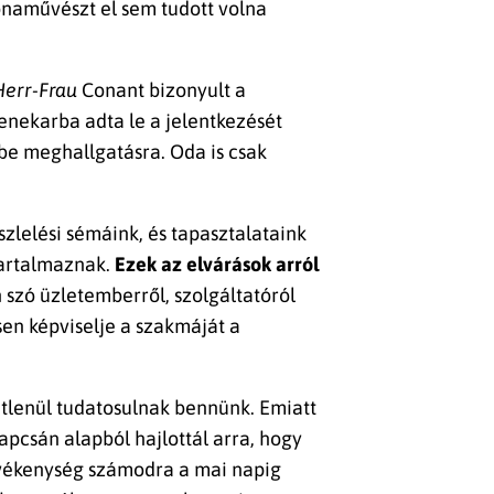
onaművészt el sem tudott volna
Herr-Frau
Conant bizonyult a
enekarba adta le a jelentkezését
 be meghallgatásra. Oda is csak
zlelési sémáink, és tapasztalataink
tartalmaznak.
Ezek az elvárások arról
 szó üzletemberről, szolgáltatóról
sen képviselje a szakmáját a
étlenül tudatosulnak bennünk. Emiatt
apcsán alapból hajlottál arra, hogy
tevékenység számodra a mai napig