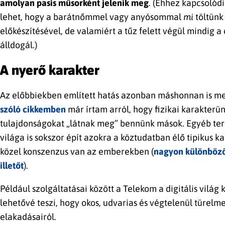
amolyan pasis műsorként jelenik meg
. (Ehhez kapcsolód
lehet, hogy a barátnőmmel vagy anyósommal
mi
töltünk
előkészítésével, de valamiért a tűz felett végül mindig a
álldogál.)
A nyerő karakter
Az előbbiekben említett hatás azonban máshonnan is me
szóló cikkemben
már írtam arról, hogy fizikai karakterü
tulajdonságokat „látnak meg” bennünk mások. Egyéb terü
világa is sokszor épít azokra a köztudatban élő tipikus 
közel konszenzus van az emberekben (
nagyon különböző 
illetőt
).
Például szolgáltatásai között a Telekom a digitális vilá
lehetővé teszi, hogy okos, udvarias és végtelenül türelm
elakadásairól.