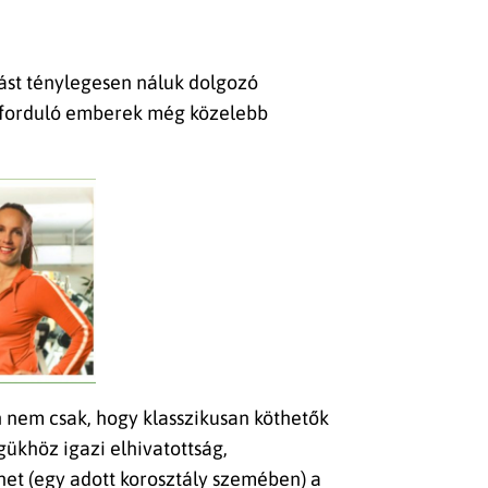
ást ténylegesen náluk dolgozó
k forduló emberek még közelebb
n nem csak, hogy klasszikusan köthetők
ükhöz igazi elhivatottság,
ehet (egy adott korosztály szemében) a