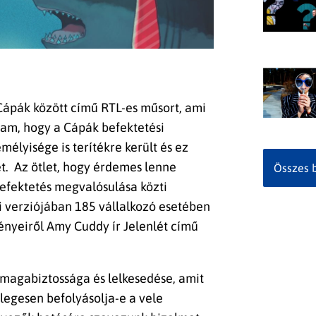
ápák között című RTL-es műsort, ami
ttam, hogy a Cápák befektetési
élyisége is terítékre került és ez
t. Az ötlet, hogy érdemes lenne
Összes 
befektetés megvalósulása közti
 verziójában 185 vállalkozó esetében
nyeiről Amy Cuddy ír Jelenlét című
 magabiztossága és lelkesedése, amit
legesen befolyásolja-e a vele