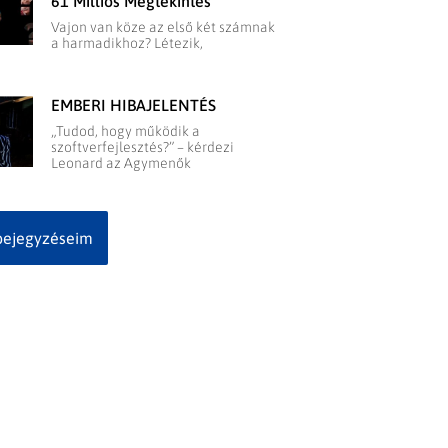
61 Milliós Megtekintés
Vajon van köze az első két számnak
a harmadikhoz? Létezik,
EMBERI HIBAJELENTÉS
„Tudod, hogy működik a
szoftverfejlesztés?” – kérdezi
Leonard az Agymenők
bejegyzéseim