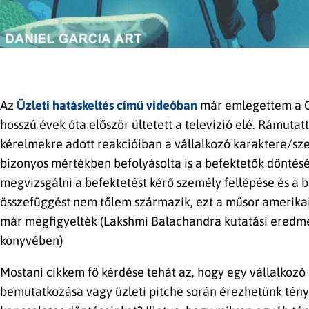
Az
Üzleti hatáskeltés című videóban
már emlegettem a C
hosszú évek óta először ültetett a televízió elé. Rámuta
kérelmekre adott reakcióiban a vállalkozó karaktere/szem
bizonyos mértékben befolyásolta is a befektetők döntésé
megvizsgálni a befektetést kérő személy fellépése és a 
összefüggést nem tőlem származik, ezt a műsor amerikai
már megfigyelték (Lakshmi Balachandra kutatási eredmé
könyvében)
Mostani cikkem fő kérdése tehát az, hogy egy vállalkozó
bemutatkozása vagy üzleti pitche során érezhetünk tény