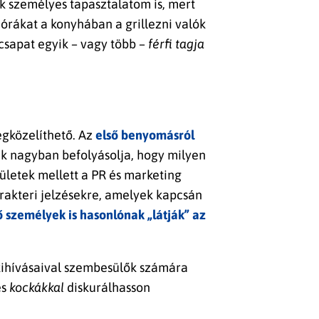
ik személyes tapasztalatom is, mert
 órákat a konyhában a grillezni valók
 csapat egyik – vagy több –
férfi tagja
gközelíthető. Az
első benyomásról
nk nagyban befolyásolja, hogy milyen
letek mellett a PR és marketing
karakteri jelzésekre, amelyek kapcsán
személyek is hasonlónak „látják” az
g kihívásaival szembesülők számára
es
kockákkal
diskurálhasson