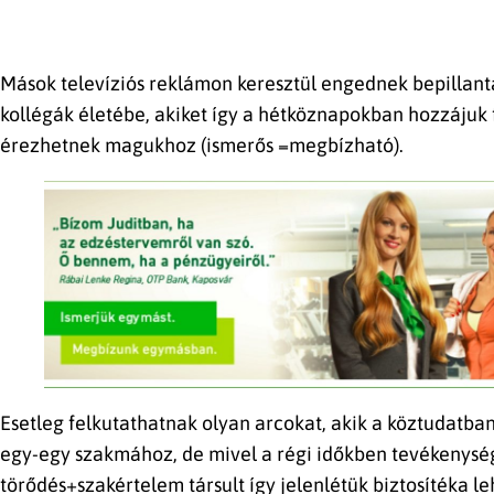
Mások televíziós reklámon keresztül engednek bepillant
kollégák életébe, akiket így a hétköznapokban hozzáju
érezhetnek magukhoz (ismerős =megbízható).
Esetleg felkutathatnak olyan arcokat, akik a köztudatba
egy-egy szakmához, de mivel a régi időkben tevékenység
törődés+szakértelem társult így jelenlétük biztosítéka l