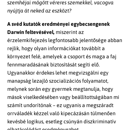
szemhéjai mögött véreres szemekkel, vacogva
nyújtja át neked az eszközt?
A svéd kutatók eredményei egybecsengenek
Darwin feltevésével,
miszerint az
érzelemkifejezés legfontosabb jelentősége abban
rejlik, hogy olyan információkat továbbít a
környezet felé, amelyek a csoport és maga a faj
fennmaradásának biztosítását segíti elő.
Ugyanakkor érdekes lehet megvizsgálni egy
manapság lezajló szocializációs folyamatot,
melynek során egy gyermek megtanulja, hogy
mások viselkedésében vagy beállítottságában mi
számít undorítónak – ez ugyanis a megszáradt
orrváladék kézzel való kipecázásán túlmenően
kevésbé logikus, esetleg csúnyán diszkriminatív
elhatárolódást eredményezhet.