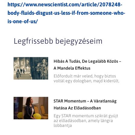
https://www.newscientist.com/article/2078248-
body-fluids-disgust-us-less-if-from-someone-who-
is-one-of-us/
Legfrissebb bejegyzéseim
Hibás A Tudás, De Legalább Közös –
A Mandela Effektus
Előfordult már veled, hogy biztos
voltál egy dologban, majd kiderült,
STAR Momentum – A Váratlanság
Hatása Az Előadásodban
Egy STAR momentum szikrát gyújt
az előadásodban, amely lángra
lobbantja