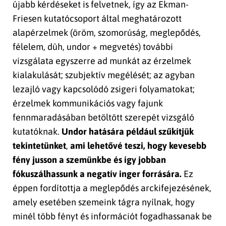
újabb kérdéseket is felvetnek, így az Ekman-
Friesen kutatócsoport által meghatározott
alapérzelmek (öröm, szomorúság, meglepődés,
félelem, düh, undor + megvetés) további
vizsgálata egyszerre ad munkát az érzelmek
kialakulását; szubjektív megélését; az agyban
lezajló vagy kapcsolódó zsigeri folyamatokat;
érzelmek kommunikációs vagy fajunk
fennmaradásában betöltött szerepét vizsgáló
kutatóknak.
Undor hatására
például szűkítjük
tekintetünket
,
ami lehetővé teszi, hogy kevesebb
fény jusson a szemünkbe és így jobban
fókuszálhassunk a negatív inger forrására.
Ez
éppen fordítottja a meglepődés arckifejezésének,
amely esetében szemeink tágra nyílnak, hogy
minél több fényt és információt fogadhassanak be