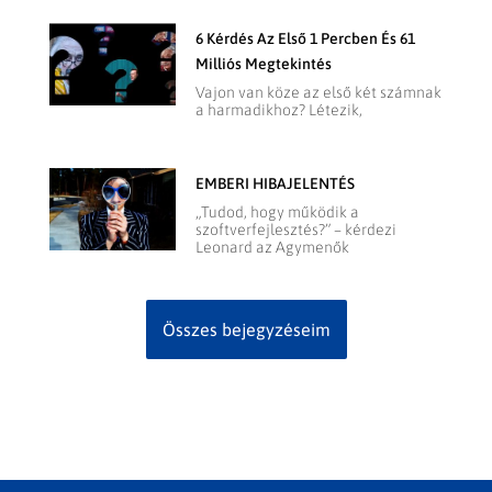
6 Kérdés Az Első 1 Percben És 61
Milliós Megtekintés
Vajon van köze az első két számnak
a harmadikhoz? Létezik,
EMBERI HIBAJELENTÉS
„Tudod, hogy működik a
szoftverfejlesztés?” – kérdezi
Leonard az Agymenők
Összes bejegyzéseim