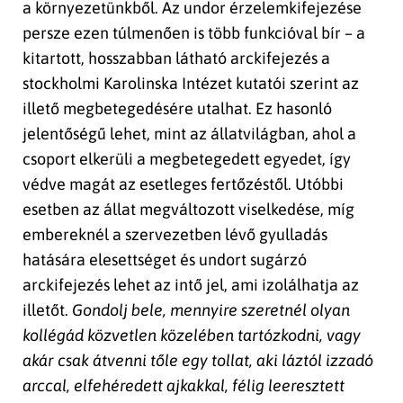
a környezetünkből. Az undor érzelemkifejezése
persze ezen túlmenően is több funkcióval bír – a
kitartott, hosszabban látható arckifejezés a
stockholmi Karolinska Intézet kutatói szerint az
illető megbetegedésére utalhat. Ez hasonló
jelentőségű lehet, mint az állatvilágban, ahol a
csoport elkerüli a megbetegedett egyedet, így
védve magát az esetleges fertőzéstől. Utóbbi
esetben az állat megváltozott viselkedése, míg
embereknél a szervezetben lévő gyulladás
hatására elesettséget és undort sugárzó
arckifejezés lehet az intő jel, ami izolálhatja az
illetőt.
Gondolj bele, mennyire szeretnél olyan
kollégád közvetlen közelében tartózkodni, vagy
akár csak átvenni tőle egy tollat, aki láztól izzadó
arccal, elfehéredett ajkakkal, félig leeresztett