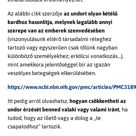
Az alábbi cikk szerzője
az undort olyan kétélű
kardhoz hasonlítja, melynek legalább annyi
szerepe van az emberek szenvedésében
(viszonyulásunk eltérő társadalmi réteghez
tartozó vagy egyszerűen csak tőlünk nagyban
különböző személyekhez; erkölcsi vonatkozás…),
mint amekkora jelentőséggel bír az igazán
veszélyes betegségek elkerülésében.
https://www.ncbi.nlm.nih.gov/pmc/articles/PMC318
Itt pedig arról olvashatsz,
hogyan csökkentheti az
undor érzését benned valaki vagy valami iránt
, ha
tudod, hogy az illető vagy a dolog a „te
csapatodhoz” tartozik.