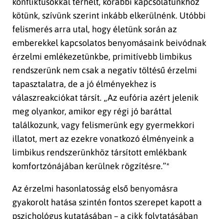
konfliktusokkal terhelt, korábbi kapcsolatunkhoz
kötünk, szívünk szerint inkább elkerülnénk. Utóbbi
felismerés arra utal, hogy életünk során az
emberekkel kapcsolatos benyomásaink beivódnak
érzelmi emlékezetünkbe, primitívebb limbikus
rendszerünk nem csak a negatív töltésű érzelmi
tapasztalatra, de a jó élményekhez is
válaszreakciókat társít. „Az eufória azért jelenik
meg olyankor, amikor egy régi jó baráttal
találkozunk, vagy felismerünk egy gyermekkori
illatot, mert az ezekre vonatkozó élményeink a
limbikus rendszerünkhöz társított emlékbank
komfortzónájában kerülnek rögzítésre.”*
Az érzelmi hasonlatosság első benyomásra
gyakorolt hatása szintén fontos szerepet kapott a
pszichológus kutatásában – a cikk folytatásában