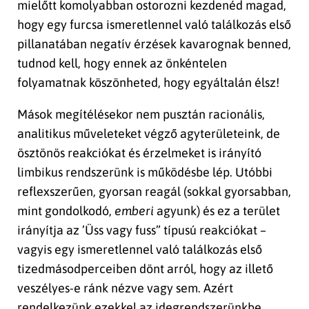
mielőtt komolyabban ostorozni kezdenéd magad,
hogy egy furcsa ismeretlennel való találkozás első
pillanatában negatív érzések kavarognak benned,
tudnod kell, hogy ennek az önkéntelen
folyamatnak köszönheted, hogy egyáltalán élsz!
Mások megítélésekor nem pusztán racionális,
analitikus műveleteket végző agyterületeink, de
ösztönös reakciókat és érzelmeket is irányító
limbikus rendszerünk is működésbe lép. Utóbbi
reflexszerűen, gyorsan reagál (sokkal gyorsabban,
mint gondolkodó,
emberi
agyunk) és ez a terület
irányítja az ’Üss vagy fuss” típusú reakciókat –
vagyis egy ismeretlennel való találkozás első
tizedmásodperceiben dönt arról, hogy az illető
veszélyes-e ránk nézve vagy sem. Azért
rendelkezünk ezekkel az idegrendszerünkbe