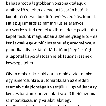
babás arcot a legtöbben vonzónak találjuk,
amihez köze lehet az evolúció során belénk
kódolt törődésre buzdító, óvó és védő ösztönnek.
Ha az új ismerős szimmetrikus és arányos
arcszerkezettel rendelkezik, mi eleve pozitívabb
képet festünk magunkban a személyiségéről – ez
ismét csak egy evolúciós tanulság eredménye, a
genetikai diverzitás és láthatóan jó egészségi
állapottal kapcsolatosan jelek felismerésének
készsége lehet.
Olyan emberekre, akik arca emlékeztet minket
egy ismerősünkre, automatikusan az eredeti
személy tulajdonságait vetítjük ki. Így válhat egy
kedves barátunk arcvonalait
viselő
illető azonnal
szimpatikussá, míg valakit, akit egy