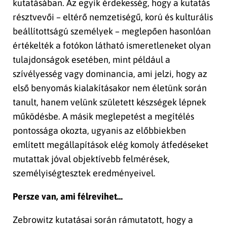
kutatásában. Az egyik érdekesség, hogy a kutatás
résztvevői – eltérő nemzetiségű, korú és kulturális
beállítottságú személyek – meglepően hasonlóan
értékelték a fotókon látható ismeretleneket olyan
tulajdonságok esetében, mint például a
szívélyesség vagy dominancia, ami jelzi, hogy az
első benyomás kialakításakor nem életünk során
tanult, hanem velünk született készségek lépnek
működésbe. A másik meglepetést a megítélés
pontossága okozta, ugyanis az előbbiekben
említett megállapítások elég komoly átfedéseket
mutattak jóval objektívebb felmérések,
személyiségtesztek eredményeivel.
Persze van, ami félrevihet…
Zebrowitz kutatásai során rámutatott, hogy a