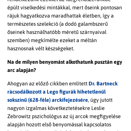
épült viselkedési mintákkal, mert őseink pontosan
rájuk hagyatkozva maradhattak életben, így a
természetes szelekció (a dodó galambszerű
őseinek használhatóbb méretű szárnyaival
szemben) megkímélte ezeket a méltán
hasznosnak vélt készségeket.
Na de milyen benyomást alkothatunk pusztán egy
arc alapján?
Ahogyan az előző cikkben említett
Dr. Bartneck
rácsodálkozott a Lego figurák hihetetlenül
sokszínű (628-féle) arckifejezésére
, úgy jutott
nagyon izgalmas következtetésekre Leslie
Zebrowitz pszichológus az új arcok megfigyelése
alapján hozott első benyomással kapcsolatos