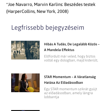
*Joe Navarro, Marvin Karlins: Beszédes testek
(HarperCollins, New York, 2008)
Legfrissebb bejegyzéseim
Hibás A Tudás, De Legalább Közös –
A Mandela Effektus
Előfordult már veled, hogy biztos
voltál egy dologban, majd kiderült,
STAR Momentum – A Váratlanság
Hatása Az Előadásodban
Egy STAR momentum szikrát gyújt
az előadásodban, amely lángra
lobbantja