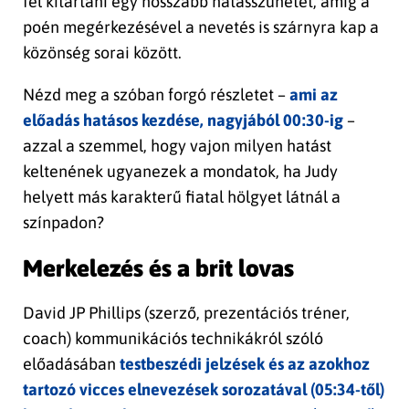
fél kitartani egy hosszabb hatásszünetet, amíg a
poén megérkezésével a nevetés is szárnyra kap a
közönség sorai között.
Nézd meg a szóban forgó részletet –
ami az
előadás hatásos kezdése, nagyjából 00:30-ig
–
azzal a szemmel, hogy vajon milyen hatást
keltenének ugyanezek a mondatok, ha Judy
helyett más karakterű fiatal hölgyet látnál a
színpadon?
Merkelezés és a brit lovas
David JP Phillips (szerző, prezentációs tréner,
coach) kommunikációs technikákról szóló
előadásában
testbeszédi jelzések és az azokhoz
tartozó vicces elnevezések sorozatával (05:34-től)