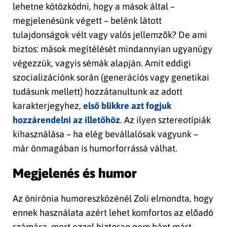
lehetne kötözködni, hogy a mások által –
megjelenésünk végett – belénk látott
tulajdonságok vélt vagy valós jellemzők? De ami
biztos: mások megítélését mindannyian ugyanúgy
végezzük, vagyis sémák alapján. Amit eddigi
szocializációnk során (generációs vagy genetikai
tudásunk mellett) hozzátanultunk az adott
karakterjegyhez,
első blikkre azt fogjuk
hozzárendelni az illetőhöz
. Az ilyen sztereotípiák
kihasználása – ha elég bevállalósak vagyunk –
már önmagában is humorforrássá válhat.
Megjelenés és humor
Az önirónia humoreszközénél Zoli elmondta, hogy
ennek használata azért lehet komfortos az előadó
számára, mert ezzel biztosan nem bánt mást,