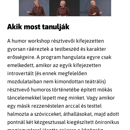
Akik most tanulják
A humor workshop résztvevői kifejezetten
gyorsan ráéreztek a testbeszéd és karakter
erősségeire. A program hangulata egyre csak
emelkedett, amikor az egyik kifejezetten
introvertált (és ennek megfelelően
mozdulataiban nem kimondottan teátrális)
résztvevő humoros történetébe épített mókás
táncelemekkel lepett meg minket. Vagy amikor
egy másik rezzenéstelen arccal és testtel
halmozta a szóvicceket, áthallásokat, majd adott
pontnál két kézgesztussal kiegészített önironikus