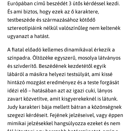
Európában című beszédét 3 ütős kérdéssel kezdi.
És ami biztos, hogy ezek az ő karaktere,
testbeszéde és származásához kötődő
sztereotípiáink nélkül valószínűleg nem keltenék
ugyanazt a hatást.
A fiatal előadó kellemes dinamikával érkezik a
színpadra. Öltözéke egyszerű, mosolya látványos
és szívderítő. Beszédének kezdetétől egyik
lábáról a másikra helyezi testsúlyát, ami kissé
hintázó mozgást eredményez és a teste forgását
idézi elő – hatásában azt az igazi cuki, lányos
zavart közvetítve, amit kisgyerekeknél is látunk.
Judy karakteri bája mellett bátran a közönségnek
szegezi kérdéseit. Fejének jelzéseivel, vagy éppen
mimikai jelzésekkel hangsúlyozza ezeket és nem