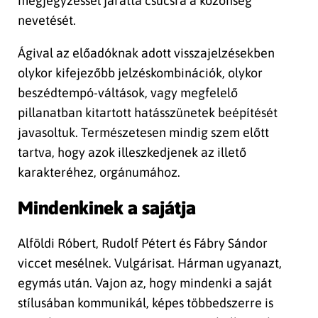
megjegyzéssel járatta csúcsra a közönség
nevetését.
Ágival az előadóknak adott visszajelzésekben
olykor kifejezőbb jelzéskombinációk, olykor
beszédtempó-váltások, vagy megfelelő
pillanatban kitartott hatásszünetek beépítését
javasoltuk. Természetesen mindig szem előtt
tartva, hogy azok illeszkedjenek az illető
karakteréhez, orgánumához.
Mindenkinek a sajátja
Alföldi Róbert, Rudolf Pétert és Fábry Sándor
viccet mesélnek. Vulgárisat. Hárman ugyanazt,
egymás után. Vajon az, hogy mindenki a saját
stílusában kommunikál, képes többedszerre is