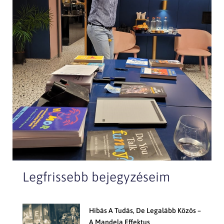
Legfrissebb bejegyzéseim
Hibás A Tudás, De Legalább Közös –
A Mandela Effektus