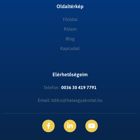
Oldaltérkép
Főoldal
Rólam
Blog
Kapcsolat
Elérhetőségeim
Telefon :
0036 30 419 7791
Email: ildiko@hatasgyakorlat.hu