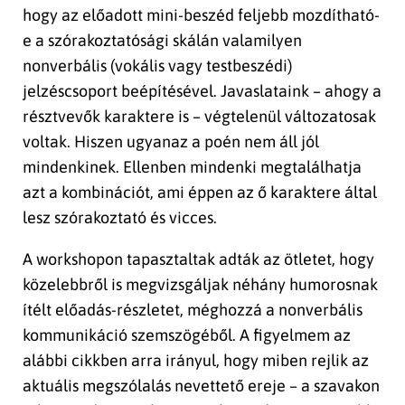
hogy az előadott mini-beszéd feljebb mozdítható-
e a szórakoztatósági skálán valamilyen
nonverbális (vokális vagy testbeszédi)
jelzéscsoport beépítésével. Javaslataink – ahogy a
résztvevők karaktere is – végtelenül változatosak
voltak. Hiszen ugyanaz a poén nem áll jól
mindenkinek. Ellenben mindenki megtalálhatja
azt a kombinációt, ami éppen az ő karaktere által
lesz szórakoztató és vicces.
A workshopon tapasztaltak adták az ötletet, hogy
közelebbről is megvizsgáljak néhány humorosnak
ítélt előadás-részletet, méghozzá a nonverbális
kommunikáció szemszögéből. A figyelmem az
alábbi cikkben arra irányul, hogy miben rejlik az
aktuális megszólalás nevettető ereje – a szavakon