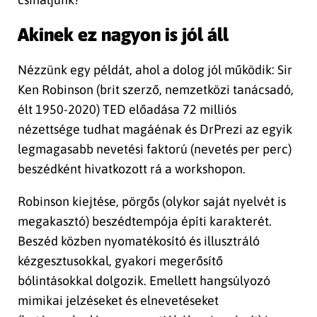
Akinek ez nagyon is jól áll
Nézzünk egy példát, ahol a dolog jól működik: Sir
Ken Robinson (brit szerző, nemzetközi tanácsadó,
élt 1950-2020) TED előadása 72 milliós
nézettsége tudhat magáénak és DrPrezi az egyik
legmagasabb nevetési faktorú (nevetés per perc)
beszédként hivatkozott rá a workshopon.
Robinson kiejtése, pörgős (olykor saját nyelvét is
megakasztó) beszédtempója építi karakterét.
Beszéd közben nyomatékosító és illusztráló
kézgesztusokkal, gyakori megerősítő
bólintásokkal dolgozik. Emellett hangsúlyozó
mimikai jelzéseket és elnevetéseket