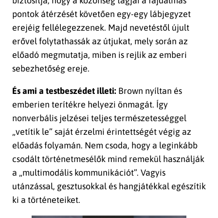
biztosítja, hogy a közönség tagjai a fájdalmas
pontok átérzését követően egy-egy lábjegyzet
erejéig fellélegezzenek. Majd nevetéstől újult
erővel folytathassák az útjukat, mely során az
előadó megmutatja, miben is rejlik az emberi
sebezhetőség ereje.
És ami a testbeszédet illeti:
Brown nyíltan és
emberien terítékre helyezi önmagát. Így
nonverbális jelzései teljes természetességgel
„vetítik le” saját érzelmi érintettségét végig az
előadás folyamán. Nem csoda, hogy a leginkább
csodált történetmesélők mind remekül használják
a „multimodális kommunikációt”. Vagyis
utánzással, gesztusokkal és hangjátékkal egészítik
ki a történeteiket.