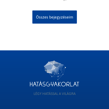
Összes bejegyzéseim
LÉGY HATÁSSAL A VILÁGRA