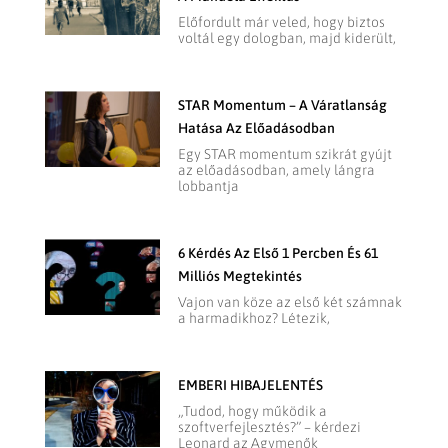
Előfordult már veled, hogy biztos
voltál egy dologban, majd kiderült,
STAR Momentum – A Váratlanság
Hatása Az Előadásodban
Egy STAR momentum szikrát gyújt
az előadásodban, amely lángra
lobbantja
6 Kérdés Az Első 1 Percben És 61
Milliós Megtekintés
Vajon van köze az első két számnak
a harmadikhoz? Létezik,
EMBERI HIBAJELENTÉS
„Tudod, hogy működik a
szoftverfejlesztés?” – kérdezi
Leonard az Agymenők