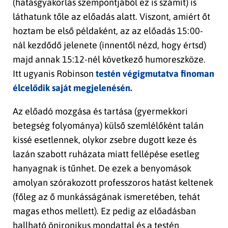
(hatásgyakorlás szempontjából ez is számít) is
láthatunk tőle az előadás alatt. Viszont, amiért őt
hoztam be első példaként, az az előadás 15:00-
nál kezdődő jelenete (innentől nézd, hogy értsd)
majd annak 15:12-nél következő humoreszköze.
Itt ugyanis Robinson
testén végigmutatva finoman
élcelődik saját megjelenésén.
Az előadó mozgása és tartása (gyermekkori
betegség folyománya) külső szemlélőként talán
kissé esetlennek, olykor zsebre dugott keze és
lazán szabott ruházata miatt fellépése esetleg
hanyagnak is tűnhet. De ezek a benyomások
amolyan szórakozott professzoros hatást keltenek
(főleg az ő munkásságának ismeretében, tehát
magas ethos mellett). Ez pedig az előadásban
hallható önironikus mondattal és a testén