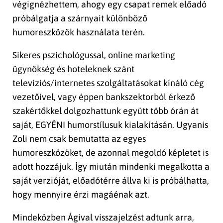
végignézhettem, ahogy egy csapat remek előadó
próbálgatja a szárnyait különböző
humoreszközök használata terén.
Sikeres pszichológussal, online marketing
ügynökség és hoteleknek szánt
televíziós/internetes szolgáltatásokat kínáló cég
vezetőivel, vagy éppen bankszektorból érkező
szakértőkkel dolgozhattunk együtt több órán át
saját, EGYÉNI humorstílusuk kialakításán. Ugyanis
Zoli nem csak bemutatta az egyes
humoreszközöket, de azonnal megoldó képletet is
adott hozzájuk. Így miután mindenki megalkotta a
saját verzióját, előadótérre állva ki is próbálhatta,
hogy mennyire érzi magáénak azt.
Mindeközben Ágival visszajelzést adtunk arra,