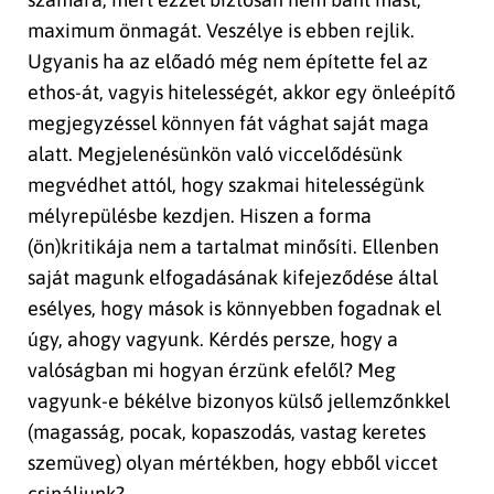
maximum önmagát. Veszélye is ebben rejlik.
Ugyanis ha az előadó még nem építette fel az
ethos-át, vagyis hitelességét, akkor egy önleépítő
megjegyzéssel könnyen fát vághat saját maga
alatt. Megjelenésünkön való viccelődésünk
megvédhet attól, hogy szakmai hitelességünk
mélyrepülésbe kezdjen. Hiszen a forma
(ön)kritikája nem a tartalmat minősíti. Ellenben
saját magunk elfogadásának kifejeződése által
esélyes, hogy mások is könnyebben fogadnak el
úgy, ahogy vagyunk. Kérdés persze, hogy a
valóságban mi hogyan érzünk efelől? Meg
vagyunk-e békélve bizonyos külső jellemzőnkkel
(magasság, pocak, kopaszodás, vastag keretes
szemüveg) olyan mértékben, hogy ebből viccet
csináljunk?