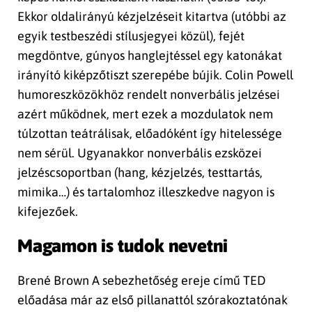
Ekkor oldalirányú kézjelzéseit kitartva (utóbbi az
egyik testbeszédi stílusjegyei közül), fejét
megdöntve, gúnyos hanglejtéssel egy katonákat
irányító kiképzőtiszt szerepébe bújik. Colin Powell
humoreszközökhöz rendelt nonverbális jelzései
azért működnek, mert ezek a mozdulatok nem
túlzottan teátrálisak, előadóként így hitelessége
nem sérül. Ugyanakkor nonverbális ezsközei
jelzéscsoportban (hang, kézjelzés, testtartás,
mimika…) és tartalomhoz illeszkedve nagyon is
kifejezőek.
Magamon is tudok nevetni
Brené Brown A sebezhetőség ereje című TED
előadása már az első pillanattól szórakoztatónak