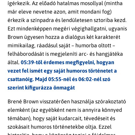
ígérkezik. Az előadó hatalmas mosollyal (mintha
már eleve nevetne azon, amit mondani fog)
érkezik a színpadra és lendületesen sztoriba kezd.
Ezt mindenképpen megéri végighallgatni, ugyanis
Brown ügyesen hozza a dialógus két karakterét
mimikailag, ráadásul saját – humorba oltott –
felháborodását is megjeleníti arc- és hangjátéka
által.
05:39-től érdemes megfigyelni, hogyan
vezet fel ismét egy saját humoros történetet a
csattanóig. Majd 05:55-nél és 06:02-nél szó
szerint kifigurázza önmagát
Brené Brown visszatérően használja szórakoztató
elemként (az egyébként nem is annyira könnyed
témában), hogy saját kudarcait, tévedéseit és
szokásait humoros történetekbe oltja. Ezzel