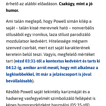
érhető az alábbi előadáson.
Csakúgy, mint a jó
humor.
Ami talán meglepő, hogy Powell simán kilép a
saját – talán kissé merevnek ható – nonverbális
stílusából egy ironikus, laza stílust parodizáló
mozdulatsor kedvéért. Hitelessége mégsem
szenved csorbát, mert ezt saját karakterének
keretein belül teszi. Vagyis, megfelelő mértéket
tart (
nézd 03:31-től a kontextus kedvéért és tarts ki
04:12-ig, amikor arról mesél, hogy mit alkalmaz a
legkisebbekkel, itt már a jelzéscsoport is jóval
bevállalósabb
)
.
Később Powell saját tekintély karizmáját és a
hadsereg vasfegyelmét szimbolizáló fellépést is
képes humoreszközként használni (05:35-től).