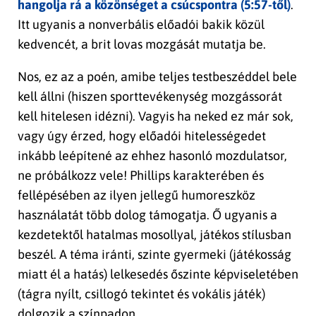
hangolja rá a közönséget a csúcspontra (5:57-től)
.
Itt ugyanis a nonverbális előadói bakik közül
kedvencét, a brit lovas mozgását mutatja be.
Nos, ez az a poén, amibe teljes testbeszéddel bele
kell állni (hiszen sporttevékenység mozgássorát
kell hitelesen idézni). Vagyis ha neked ez már sok,
vagy úgy érzed, hogy előadói hitelességedet
inkább leépítené az ehhez hasonló mozdulatsor,
ne próbálkozz vele! Phillips karakterében és
fellépésében az ilyen jellegű humoreszköz
használatát több dolog támogatja. Ő ugyanis a
kezdetektől hatalmas mosollyal, játékos stílusban
beszél. A téma iránti, szinte gyermeki (játékosság
miatt él a hatás) lelkesedés őszinte képviseletében
(tágra nyílt, csillogó tekintet és vokális játék)
dolgozik a színpadon.