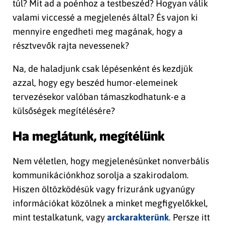
túl? Mit ad a poénhoz a testbeszéd? Hogyan válik
valami viccessé a megjelenés által? És vajon ki
mennyire engedheti meg magának, hogy a
résztvevők rajta nevessenek?
Na, de haladjunk csak lépésenként és kezdjük
azzal, hogy egy beszéd humor-elemeinek
tervezésekor valóban támaszkodhatunk-e a
külsőségek megítélésére?
Ha meglátunk, megítélünk
Nem véletlen, hogy megjelenésünket nonverbális
kommunikációnkhoz sorolja a szakirodalom.
Hiszen öltözködésük vagy frizuránk ugyanúgy
információkat közölnek a minket megfigyelőkkel,
mint testalkatunk, vagy
arckarakterünk
. Persze itt