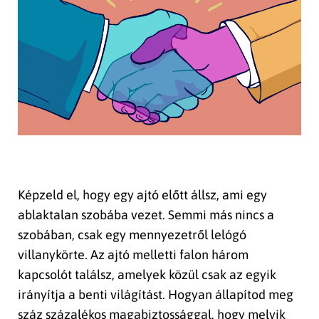
Képzeld el, hogy egy ajtó előtt állsz, ami egy
ablaktalan szobába vezet. Semmi más nincs a
szobában, csak egy mennyezetről lelógó
villanykörte. Az ajtó melletti falon három
kapcsolót találsz, amelyek közül csak az egyik
irányítja a benti világítást. Hogyan állapítod meg
száz százalékos magabiztossággal, hogy melyik