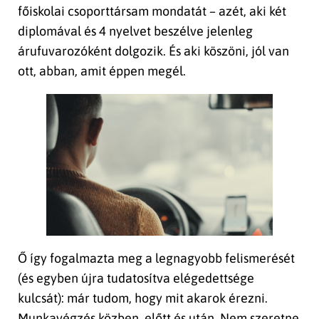
főiskolai csoporttársam mondatát – azét, aki két
diplomával és 4 nyelvet beszélve jelenleg
árufuvarozóként dolgozik. És aki köszöni, jól van
ott, abban, amit éppen megél.
Ő így fogalmazta meg a legnagyobb felismerését
(és egyben újra tudatosítva elégedettsége
kulcsát): már tudom, hogy mit akarok érezni.
Munkavégzés közben, előtt és után. Nem szeretne