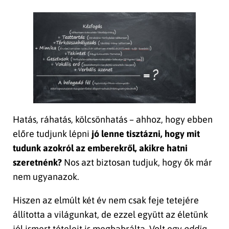
Hatás, ráhatás, kölcsönhatás – ahhoz, hogy ebben
előre tudjunk lépni
jó lenne tisztázni, hogy mit
tudunk azokról az emberekről, akikre hatni
szeretnénk?
Nos azt biztosan tudjuk, hogy ők már
nem ugyanazok.
Hiszen az elmúlt két év nem csak feje tetejére
állította a világunkat, de ezzel együtt az életünk
jól ismert tételeit is megbabrálta. Volt egy
eddig