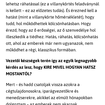
lehetsz ráhatással (ez a villanykörtés feladványnál
is kellett – ez az előzetes tudás). És érezned kell a
hatást (mint a villanykörte hőmérsékletét), hogy
tudd, hol működhettek kölcsönhatásban. Hogy
érezd, hogy az ő erősségei, az ő szenvedélye hol
illeszkedik a tiédhez. Hatás, ráhatás, kölcsönhatás
ott, ahol az emberek már nem ugyanazok, nem
működhet a régi, klasszikus formában.
Vezetői készségek terén így az egyik legnagyobb
kérdés az lesz, hogy KIRE MIVEL HOGYAN HATSZ
MOSTANTÓL?
Mert – és hadd csatoljak vissza azokra a
cégtulajdonosokra, iparágvezetőkre és
menedzserekre, akikkel az elmúlt hónapokban
dolgoztam – az emberek nem akarnak