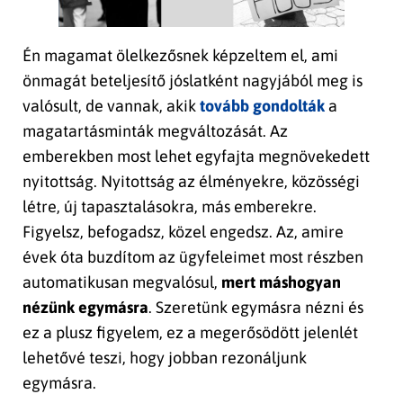
Én magamat ölelkezősnek képzeltem el, ami
önmagát beteljesítő jóslatként nagyjából meg is
valósult, de vannak, akik
tovább gondolták
a
magatartásminták megváltozását. Az
emberekben most lehet egyfajta megnövekedett
nyitottság. Nyitottság az élményekre, közösségi
létre, új tapasztalásokra, más emberekre.
Figyelsz, befogadsz, közel engedsz. Az, amire
évek óta buzdítom az ügyfeleimet most részben
automatikusan megvalósul,
mert máshogyan
nézünk egymásra
. Szeretünk egymásra nézni és
ez a plusz figyelem, ez a megerősödött jelenlét
lehetővé teszi, hogy jobban rezonáljunk
egymásra.