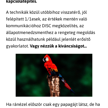
kapcsolatépítés.
A technikák közül utóbbihoz visszatérő, jól
felépített 1/1esek, az értékek mentén való
kommunikációhoz DISC megközelítés, az
állapotmenedzsmenthez a rengeteg megoldás
közül használhatunk például jelenlét erősítő
gyakorlatot.
Vagy nézzük a kíváncsiságot…
Ha ránézel először csak egy papagájt látsz, de ha