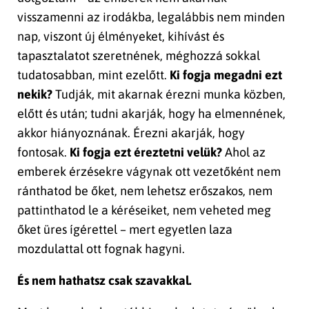
visszamenni az irodákba, legalábbis nem minden
nap, viszont új élményeket, kihívást és
tapasztalatot szeretnének, méghozzá sokkal
tudatosabban, mint ezelőtt.
Ki fogja megadni ezt
nekik?
Tudják, mit akarnak érezni munka közben,
előtt és után; tudni akarják, hogy ha elmennének,
akkor hiányoznának. Érezni akarják, hogy
fontosak.
Ki fogja ezt éreztetni velük?
Ahol az
emberek érzésekre vágynak ott vezetőként nem
ránthatod be őket, nem lehetsz erőszakos, nem
pattinthatod le a kéréseiket, nem veheted meg
őket üres ígérettel – mert egyetlen laza
mozdulattal ott fognak hagyni.
És nem hathatsz csak szavakkal.