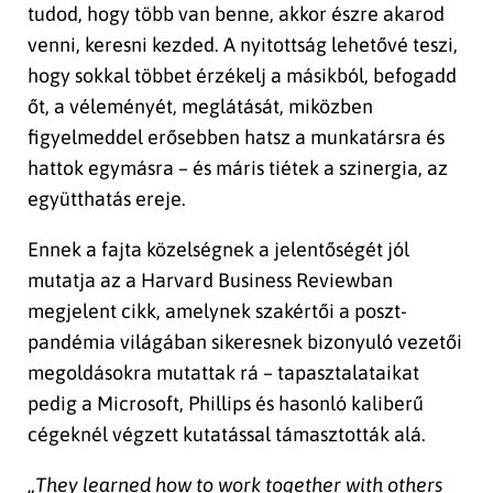
tudod, hogy több van benne, akkor észre akarod
venni, keresni kezded. A nyitottság lehetővé teszi,
hogy sokkal többet érzékelj a másikból, befogadd
őt, a véleményét, meglátását, miközben
figyelmeddel erősebben hatsz a munkatársra és
hattok egymásra – és máris tiétek a szinergia, az
együtthatás ereje.
Ennek a fajta közelségnek a jelentőségét jól
mutatja az a Harvard Business Reviewban
megjelent cikk, amelynek szakértői a poszt-
pandémia világában sikeresnek bizonyuló vezetői
megoldásokra mutattak rá – tapasztalataikat
pedig a Microsoft, Phillips és hasonló kaliberű
cégeknél végzett kutatással támasztották alá.
„They learned how to work together with others