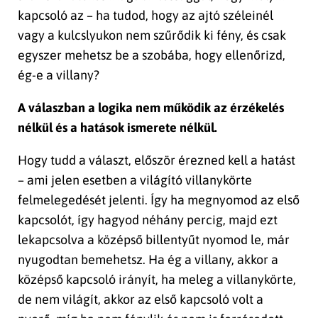
kapcsoló az – ha tudod, hogy az ajtó széleinél
vagy a kulcslyukon nem szűrődik ki fény, és csak
egyszer mehetsz be a szobába, hogy ellenőrizd,
ég-e a villany?
A válaszban a logika nem működik az érzékelés
nélkül és a hatások ismerete nélkül.
Hogy tudd a választ, először érezned kell a hatást
– ami jelen esetben a világító villanykörte
felmelegedését jelenti. Így ha megnyomod az első
kapcsolót, így hagyod néhány percig, majd ezt
lekapcsolva a középső billentyűt nyomod le, már
nyugodtan bemehetsz. Ha ég a villany, akkor a
középső kapcsoló irányít, ha meleg a villanykörte,
de nem világít, akkor az első kapcsoló volt a