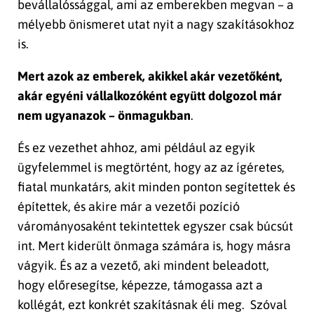
bevállalóssággal, ami az emberekben megvan – a
mélyebb önismeret utat nyit a nagy szakításokhoz
is.
Mert azok az emberek, akikkel akár vezetőként,
akár egyéni vállalkozóként együtt dolgozol már
nem ugyanazok – önmagukban
.
És ez vezethet ahhoz, ami például az egyik
ügyfelemmel is megtörtént, hogy az az ígéretes,
fiatal munkatárs, akit minden ponton segítettek és
építettek, és akire már a vezetői pozíció
várományosaként tekintettek egyszer csak búcsút
int. Mert kiderült önmaga számára is, hogy másra
vágyik. És az a vezető, aki mindent beleadott,
hogy előresegítse, képezze, támogassa azt a
kollégát, ezt konkrét szakításnak éli meg. Szóval