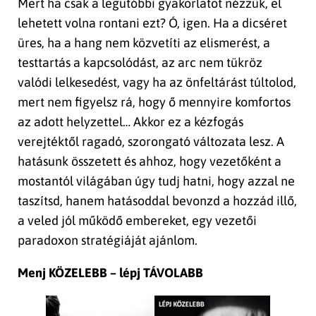
Mert ha csak a legutóbbi gyakorlatot nézzük, el
lehetett volna rontani ezt? Ó, igen. Ha a dicséret
üres, ha a hang nem közvetíti az elismerést, a
testtartás a kapcsolódást, az arc nem tükröz
valódi lelkesedést, vagy ha az önfeltárást túltolod,
mert nem figyelsz rá, hogy ő mennyire komfortos
az adott helyzettel… Akkor ez a kézfogás
verejtéktől ragadó, szorongató változata lesz. A
hatásunk összetett és ahhoz, hogy vezetőként a
mostantól világában úgy tudj hatni, hogy azzal ne
taszítsd, hanem hatásoddal bevonzd a hozzád illő,
a veled jól működő embereket, egy vezetői
paradoxon stratégiáját ajánlom.
Menj KÖZELEBB – lépj TÁVOLABB