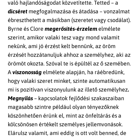
való hajlandóságodat közvetítette. Tetted – a
dicséret
megfogalmazása és átadása – vonzalmat
ébreszthetett a másikban (szeretet vagy csodálat).
Byrne és Clore
megerősítés-érzelem
elmélete
szerint, amikor valaki tesz vagy mond valamit
nekünk, ami jó érzést kelt bennünk, az öröm
érzését hozzátanuljuk ahhoz a személyhez, aki az
örömöt okozta. Szóval te is épültél az ő szemében.
A
viszonosság
elmélete alapján, ha ráébredünk,
hogy valaki szeret minket, szinte automatikusan
mi is pozitívan viszonyulunk az illető személyhez
.
Megnyílás
– kapcsolatok fejlődési szakaszaiban
magasabb szintre például olyan tényezőknek
köszönhetően érünk el, mint az önfeltárás és a
kölcsönösen értékelt személyes jellemvonások.
Elárulsz valamit, ami eddig is ott volt benned, de