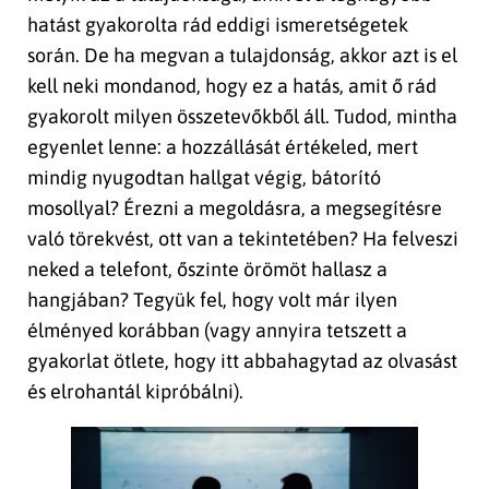
hatást gyakorolta rád eddigi ismeretségetek
során. De ha megvan a tulajdonság, akkor azt is el
kell neki mondanod, hogy ez a hatás, amit ő rád
gyakorolt milyen összetevőkből áll. Tudod, mintha
egyenlet lenne: a hozzállását értékeled, mert
mindig nyugodtan hallgat végig, bátorító
mosollyal? Érezni a megoldásra, a megsegítésre
való törekvést, ott van a tekintetében? Ha felveszi
neked a telefont, őszinte örömöt hallasz a
hangjában? Tegyük fel, hogy volt már ilyen
élményed korábban (vagy annyira tetszett a
gyakorlat ötlete, hogy itt abbahagytad az olvasást
és elrohantál kipróbálni).