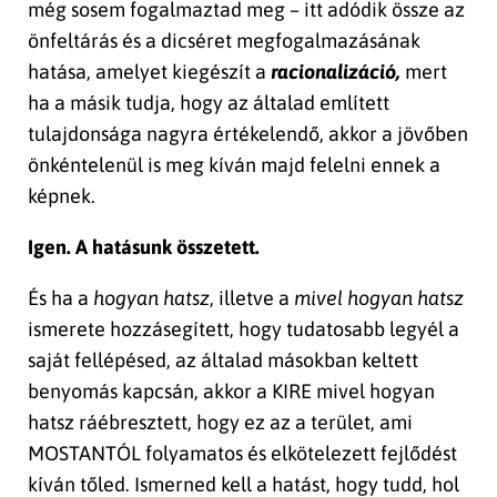
még sosem fogalmaztad meg – itt adódik össze az
önfeltárás és a dicséret megfogalmazásának
hatása, amelyet kiegészít a
racionalizáció,
mert
ha a másik tudja, hogy az általad említett
tulajdonsága nagyra értékelendő, akkor a jövőben
önkéntelenül is meg kíván majd felelni ennek a
képnek.
Igen. A hatásunk összetett.
És ha a
hogyan hatsz
, illetve a
mivel hogyan hatsz
ismerete hozzásegített, hogy tudatosabb legyél a
saját fellépésed, az általad másokban keltett
benyomás kapcsán, akkor a KIRE mivel hogyan
hatsz ráébresztett, hogy ez az a terület, ami
MOSTANTÓL folyamatos és elkötelezett fejlődést
kíván tőled. Ismerned kell a hatást, hogy tudd, hol