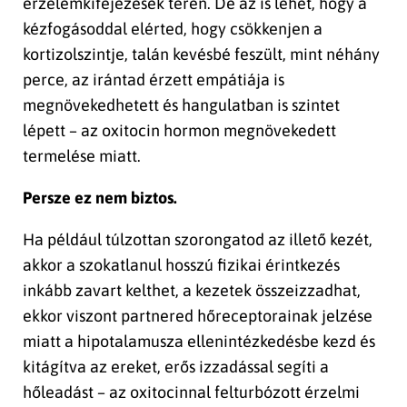
érzelemkifejezések terén. De az is lehet, hogy a
kézfogásoddal elérted, hogy csökkenjen a
kortizolszintje, talán kevésbé feszült, mint néhány
perce, az irántad érzett empátiája is
megnövekedhetett és hangulatban is szintet
lépett – az oxitocin hormon megnövekedett
termelése miatt.
Persze ez nem biztos.
Ha például túlzottan szorongatod az illető kezét,
akkor a szokatlanul hosszú fizikai érintkezés
inkább zavart kelthet, a kezetek összeizzadhat,
ekkor viszont partnered hőreceptorainak jelzése
miatt a hipotalamusza ellenintézkedésbe kezd és
kitágítva az ereket, erős izzadással segíti a
hőleadást – az oxitocinnal felturbózott érzelmi