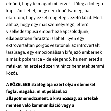
eldönti, hogy te magad mit érzel – főleg a kolléga
kapcsán. Lehet, hogy nem lepődsz meg, ha
elárulom, hogy ezzel rengeteg vezető küzd. Mert
ahhoz, hogy egy más személyiségű, eltérő
viselkedéstípusú emberhez kapcsolódjunk,
elképesztően fárasztó is lehet. Ilyen egy
extrovertáltan pörgős vezetőnek az introvertált
lassúsága, egy emocionálisan kifejező embernek
a másik pókerarca – de elegendő, ha nem érted a
másikat, ha érzésed szerint nincs bennetek semmi
közös.
A KÖZELEBB stratégiája ezért olyan elemeket
foglal magába, mint például
az
állapotmenedzsment, a kíváncsiság, az értékek
mentén való kommunikáció vagy a