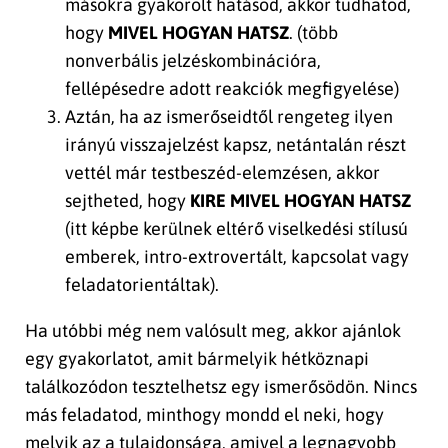
másokra gyakorolt hatásod, akkor tudhatod,
hogy
MIVEL HOGYAN HATSZ
. (több
nonverbális jelzéskombinációra,
fellépésedre adott reakciók megfigyelése)
Aztán, ha az ismerőseidtől rengeteg ilyen
irányú visszajelzést kapsz, netántalán részt
vettél már testbeszéd-elemzésen, akkor
sejtheted, hogy
KIRE MIVEL HOGYAN HATSZ
(itt képbe kerülnek eltérő viselkedési stílusú
emberek, intro-extrovertált, kapcsolat vagy
feladatorientáltak).
Ha utóbbi még nem valósult meg, akkor ajánlok
egy gyakorlatot, amit bármelyik hétköznapi
találkozódon tesztelhetsz egy ismerősödön. Nincs
más feladatod, minthogy mondd el neki, hogy
melyik az a tulajdonsága, amivel a legnagyobb