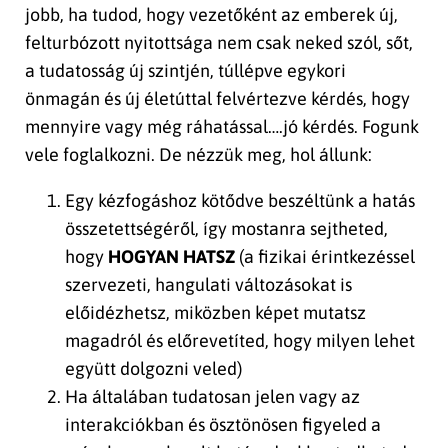
jobb, ha tudod, hogy vezetőként az emberek új,
felturbózott nyitottsága nem csak neked szól, sőt,
a tudatosság új szintjén, túllépve egykori
önmagán és új életúttal felvértezve kérdés, hogy
mennyire vagy még ráhatással….jó kérdés. Fogunk
vele foglalkozni. De nézzük meg, hol állunk:
Egy kézfogáshoz kötődve beszéltünk a hatás
összetettségéről, így mostanra sejtheted,
hogy
HOGYAN HATSZ
(a fizikai érintkezéssel
szervezeti, hangulati változásokat is
előidézhetsz, miközben képet mutatsz
magadról és előrevetíted, hogy milyen lehet
együtt dolgozni veled)
Ha általában tudatosan jelen vagy az
interakciókban és ösztönösen figyeled a