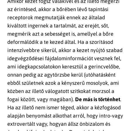
Amikor kezet fogsz valakivel és az illető megérzi
az érintésed, akkor a bőrében lévő tapintási
receptorok megmutatják ennek az általad
kiváltott ingernek a tartalmát, az erejét, sőt,
megmérik azt a sebességet is, amellyel a bőre
deformálódik a te kezed által. Ha a szorításod
intenzívebbre sikerül, akkor a kezet nyújtó szabad
idegvégződései fájdalominformációt vesznek fel,
ami idegkapcsolatokon keresztül a gerincvelőbe,
onnan pedig az agytörzsbe kerül (utóhatásként
ebből születnek azok a kényszerű mosolyok, ami
közben az illető válogatott szitkokat morzsol a
fogai között, vagy magában).
De más is történhet
.
Ha az illető nem ismer téged, akkor a kézfogásod
alapján benyomást alkothat arról, hogy intro-vagy
extrovertált vagy, hogyan állsz önbizalom és