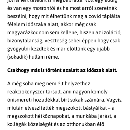
és van egy
mostantól
és ha most arról szeretnék
beszélni, hogy mit élhettünk meg a covid táplálta
félelem időszaka alatt, akkor még csak
magyarázkodnom sem kellene, hiszen az izoláció,
bizonytalanság, veszteség sebei éppen hogy csak
gyógyulni kezdtek és már előttünk egy újabb
(sokadik) hullám réme.
Csakhogy más is történt ezalatt az időszak alatt.
A még soha meg nem élt helyzethez
reakciókényszer társult, ami nagyon komoly
önismereti hozadékkal bírt sokak számára. Vagyis,
miután elveszítették megszokott bástyáikat – a
megszokott hétköznapokat, a munkába járást, a
kollégák közelségét és az otthonukban élő