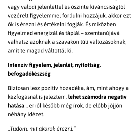
vagy valódi jelenléttel és őszinte kíváncsiságtól
vezérelt figyelemmel fordulni hozzájuk, akkor ezt
ők is érezni és értékelni fogják. És miközben
figyelmed energizál és táplál – szemtanújává
válhatsz azoknak a szavakon túli változásoknak,
amit te magad váltottál ki.
Intenzív figyelem, jelenlét, nyitottság,
befogadókészség
Biztosan lesz pozitív hozadéka, ám, mint ahogy a
kézfogásnál is jeleztem,
lehet számodra negatív
hatása
… erről később még írok, de előbb jöjjön
néhány idézet.
„Tudom, mit akarok érezni.”