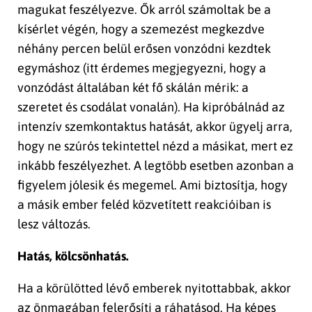
magukat feszélyezve. Ők arról számoltak be a
kísérlet végén, hogy a szemezést megkezdve
néhány percen belül erősen vonzódni kezdtek
egymáshoz (itt érdemes megjegyezni, hogy a
vonzódást általában két fő skálán mérik: a
szeretet és csodálat vonalán). Ha kipróbálnád az
intenzív szemkontaktus hatását, akkor ügyelj arra,
hogy ne szúrós tekintettel nézd a másikat, mert ez
inkább feszélyezhet. A legtöbb esetben azonban a
figyelem jólesik és megemel. Ami biztosítja, hogy
a másik ember feléd közvetített reakcióiban is
lesz változás.
Hatás, kölcsönhatás.
Ha a körülötted lévő emberek nyitottabbak, akkor
az önmagában felerősíti a ráhatásod. Ha képes