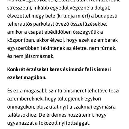
stresszelni; inkább egyedül végezné a dolgát;
élvezettel megy bele (ki tudja miért) a budapesti
teherautós parkolást övező összetűzésekbe;
amikor a csapat ebédidőben összegyűlik a
központban, akkor élvezi, hogy ezek az emberek
egyszerűbben tekintenek az életre, nem fúrnak,
és nem játszmáznak.
Konkrét érzéseket keres és immár fel is ismeri
ezeket magában.
És ez a magasabb szintű önismeret lehetővé teszi
az embereknek, hogy túllépjenek egykori
önmagukon, plusz utat nyit a szakmai egymásra
találásokhoz. De érdemes hozzátenni, hogy
ugyanazzal a fokozott nyitottsággal,