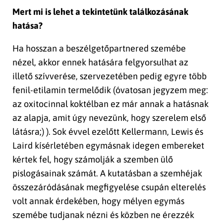
Mert mi is lehet a tekintetünk találkozásának
hatása?
Ha hosszan a beszélgetőpartnered szemébe
nézel, akkor ennek hatására felgyorsulhat az
illető szívverése, szervezetében pedig egyre több
fenil-etilamin termelődik (óvatosan jegyzem meg:
az oxitocinnal koktélban ez már annak a hatásnak
az alapja, amit úgy nevezünk, hogy szerelem első
látásra;) ). Sok évvel ezelőtt Kellermann, Lewis és
Laird kísérletében egymásnak idegen embereket
kértek fel, hogy számolják a szemben ülő
pislogásainak számát. A kutatásban a szemhéjak
összezáródásának megfigyelése csupán elterelés
volt annak érdekében, hogy mélyen egymás
szemébe tudjanak nézni és közben ne érezzék