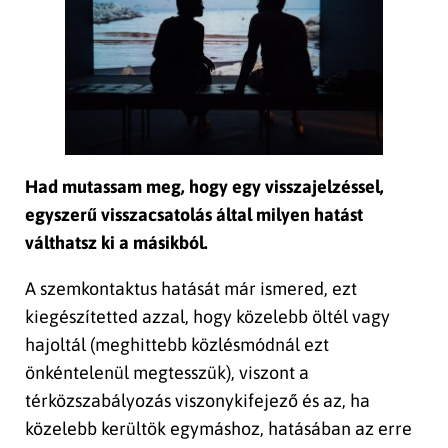
Had mutassam meg, hogy egy visszajelzéssel,
egyszerű visszacsatolás által milyen hatást
válthatsz ki a másikból.
A szemkontaktus hatását már ismered, ezt
kiegészítetted azzal, hogy közelebb öltél vagy
hajoltál (meghittebb közlésmódnál ezt
önkéntelenül megtesszük), viszont a
térközszabályozás viszonykifejező és az, ha
közelebb kerültök egymáshoz, hatásában az erre