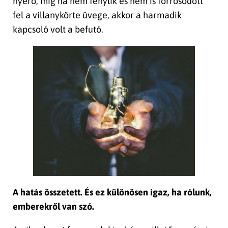
nyerő, míg ha nem fénylik és nem is forrósodott
fel a villanykörte üvege, akkor a harmadik
kapcsoló volt a befutó.
A hatás összetett.
És ez különösen igaz, ha rólunk,
emberekről van szó.