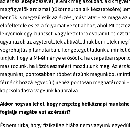
az érzés leképezésével jelenik meg azokban, akik figyel
megfigyelők arcizmai (tükörneuronjaik késztetésére) lemá
bennük is megszületik az érzés „másolata”– ez maga az 
előfeltétele és ez a folyamat vezet ahhoz, ahol MI oszt
lenyomok egy kilincset, vagy kettétörök valamit és ezt ti 
ugyanazok az agyterületek aktiválódnak bennetek megf
végrehajtás pillanataiban. Rengeteget tudunk a minket ö
tudjuk, hogy a MI-élménye erősödik, ha csapatban sport
masírozunk, ha közös eszméért mozdulunk meg. Az érzés
magunkat, pontosabban többet érzünk magunkból (mint
férnénk hozzá egyedül) nehéz pontosan meghatározni – 
kapcsolódásra vagyunk kalibrálva.
Akkor hogyan lehet, hogy rengeteg hétköznapi munkahely
foglalja magába ezt az érzést?
És nem ritka, hogy fizikailag hiába nem vagyunk egyedü