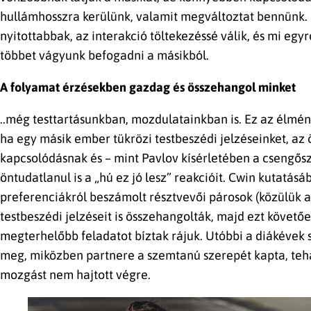
hullámhosszra kerülünk, valamit megváltoztat bennünk. 
nyitottabbak, az interakció töltekezéssé válik, és mi eg
többet vágyunk befogadni a másikból.
A folyamat érzésekben gazdag és összehangol minket
..még testtartásunkban, mozdulatainkban is. Ez az élmén
ha egy másik ember tükrözi testbeszédi jelzéseinket, az
kapcsolódásnak és – mint Pavlov kísérletében a csengősz
öntudatlanul is a „hú ez jó lesz” reakcióit. Cwin kutatá
preferenciákról beszámolt résztvevői párosok (közülük a
testbeszédi jelzéseit is összehangolták, majd ezt követő
megterhelőbb feladatot bíztak rájuk. Utóbbi a diákévek 
meg, miközben partnere a szemtanú szerepét kapta, tehá
mozgást nem hajtott végre.