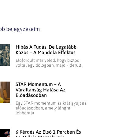
ebb bejegyzéseim
Hibás A Tudás, De Legalább
Közös – A Mandela Effektus
Előfordult már veled, hogy biztos
voltál egy dologban, majd kiderült,
STAR Momentum – A
Váratlanság Hatása Az
Előadásodban
Egy STAR momentum szikrát gyújt az
előadásodban, amely lángra
lobbantja
6 Kérdés Az Első 1 Percben És