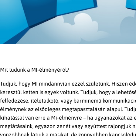
Mit tudunk a MI-élményéről?
Tudjuk, hogy MI mindannyian ezzel születünk. Hiszen éd
keresztül ketten is egyek voltunk. Tudjuk, hogy a lehetős
felfedezése, ítéletalkotó, vagy bárminemű kommunikáci
élménynek az elsődleges megtapasztalásán alapul. Tudj
kihatással van erre a Mi-élményre – ha ugyanazokat az 
meglátásaink, egyazon zenét vagy együttest rajongjuk 
vonzóbbnak látjuk a másikat, de könnyebben kapcsolódu