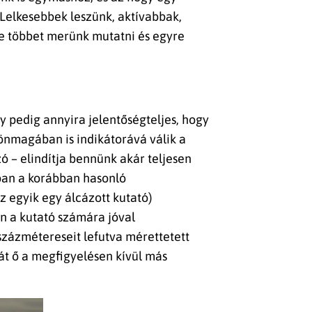
Lelkesebbek leszünk, aktívabbak,
yre többet merünk mutatni és egyre
y pedig annyira jelentőségteljes, hogy
 önmagában is indikátorává válik a
ó – elindítja bennünk akár teljesen
sában a korábban hasonló
z egyik egy álcázott kutató)
en a kutató számára jóval
százmétereseit lefutva mérettetett
t ő a megfigyelésen kívül más