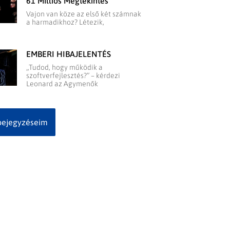
61 Milliós Megtekintés
Vajon van köze az első két számnak
a harmadikhoz? Létezik,
EMBERI HIBAJELENTÉS
„Tudod, hogy működik a
szoftverfejlesztés?” – kérdezi
Leonard az Agymenők
bejegyzéseim