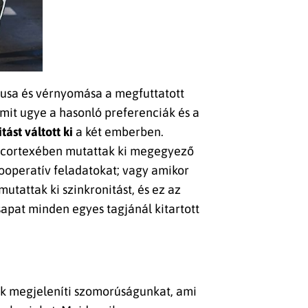
usa és vérnyomása a megfuttatott
it ugye a hasonló preferenciák és a
tást váltott ki
a két emberben.
is cortexében mutattak ki megegyező
ooperatív feladatokat; vagy amikor
tattak ki szinkronitást, és ez az
apat minden egyes tagjánál kitartott
nk megjeleníti szomorúságunkat, ami