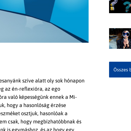
Összes 
esanyánk szíve alatt oly sok hónapon
ég az én-reflexióra, az ego
óra való képességünk ennek a Mi-
uk, hogy a hasonlóság érzése
eszméket osztjuk, hasonlóak a
nem csak, hogy megbízhatóbbnak és
nk is egymáshoz, és az hogy egy