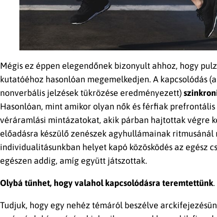
Mégis ez éppen elegendőnek bizonyult ahhoz, hogy pulz
kutatóéhoz hasonlóan megemelkedjen. A kapcsolódás (am
nonverbális jelzések tükrözése eredményezett)
szinkroni
Hasonlóan, mint amikor olyan nők és férfiak prefrontál
véráramlási mintázatokat, akik párban hajtottak végre k
előadásra készülő zenészek agyhullámainak ritmusánál mu
individualitásunkban helyet kapó közösködés az egész cs
egészen addig, amíg együtt játszottak.
Olybá tűnhet, hogy valahol
kapcsolódásra teremtettünk
.
Tudjuk, hogy egy nehéz témáról beszélve arckifejezésü