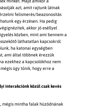
nek minket. Majd amikor a
solják azt, amit rajtunk látnak
érzelmi felismerés/beazonosítás
ozhatunk egy érzésen. Ha pedig
végignézitek, akkor jó eséllyel
igyelés közben, mint ami bennem a
sszekötő láthatatlan kapcsokról:
olunk, ha katonai egységben
t, ami által többnek érezzük
ha ezekhez a kapcsolókhoz nem
mégis úgy tűnik, hogy erre a
i interakciónk közül csak kevés
l, mégis mintha falak húzódnának