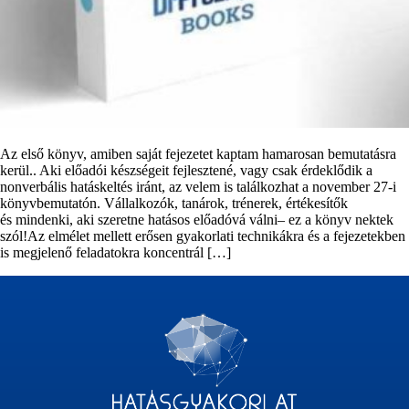
Az első könyv, amiben saját fejezetet kaptam hamarosan bemutatásra
kerül.. Aki előadói készségeit fejlesztené, vagy csak érdeklődik a
nonverbális hatáskeltés iránt, az velem is találkozhat a november 27-i
könyvbemutatón. Vállalkozók, tanárok, trénerek, értékesítők
és mindenki, aki szeretne hatásos előadóvá válni– ez a könyv nektek
szól!Az elmélet mellett erősen gyakorlati technikákra és a fejezetekben
is megjelenő feladatokra koncentrál […]