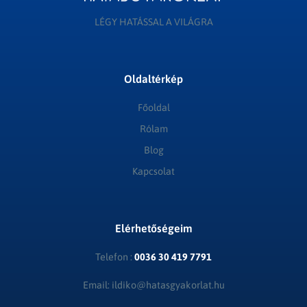
LÉGY HATÁSSAL A VILÁGRA
Oldaltérkép
Főoldal
Rólam
Blog
Kapcsolat
Elérhetőségeim
Telefon :
0036 30 419 7791
Email: ildiko@hatasgyakorlat.hu